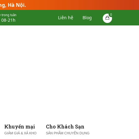
ng, Hà Nội.
0
 trong tuần
Liên hệ
Blog
 08-21h
Khuyến mại
Cho Khách Sạn
GIẢM GIÁ & XẢ KHO
SẢN PHẨM CHUYÊN DỤNG