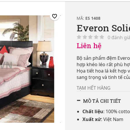
MÃ:
ES 1408
Everon Sol
0 đánh gi
Liên hệ
Bộ sản phẩm đệm Everon
hợp khéo léo rất phù hợ
Họa tiết hoa lá kết hợp 
sang trọng và tinh tế c
TẠM HẾT HÀNG
MÔ TẢ CHI TIẾT
Chất liệu
: 100% cott
Xuất xứ
: Việt Nam