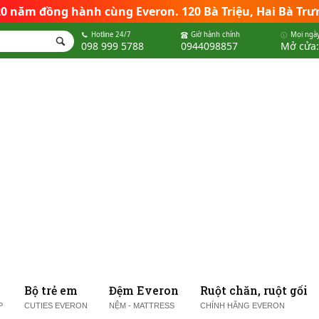
 20 năm đồng hành cùng Everon
.
120 Bà Triệu, Hai Bà Trư
Hotline 24/7
Giờ hành chính
Mọi ngày
098 999 5788
0944098857
Mở cửa:
Bộ trẻ em
Đệm Everon
Ruột chăn, ruột gối
P
CUTIES EVERON
NỆM - MATTRESS
CHÍNH HÃNG EVERON