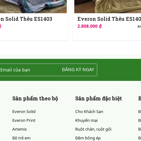
n Solid Thêu ES1403
Everon Solid Thêu ES14
ệ
2.808.000 ₫
3.
ĐĂNG KÝ NGAY
Sản phẩm theo bộ
Sản phẩm đặc biệt
B
Everon Solid
Cho Khách Sạn
B
Everon Print
Khuyến mại
B
Artemis
Ruột chăn, ruột gối
B
Bộ trẻ em
Đệm bông ép
B