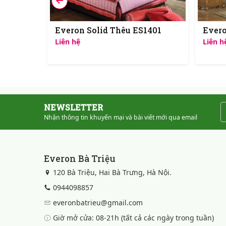
511
Everon Solid Thêu ES1401
Evero
Liên hệ
Liên h
3.377.000 ₫
NEWSLETTER
Nhận thông tin khuyến mại và bài viết mới qua email
Everon Bà Triệu
120 Bà Triệu, Hai Bà Trưng, Hà Nội.
0944098857
everonbatrieu@gmail.com
Giờ mở cửa: 08-21h (tất cả các ngày trong tuần)