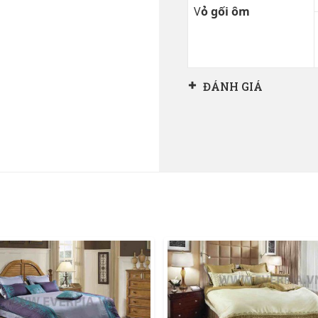
V
ỏ gối ôm
ĐÁNH GIÁ