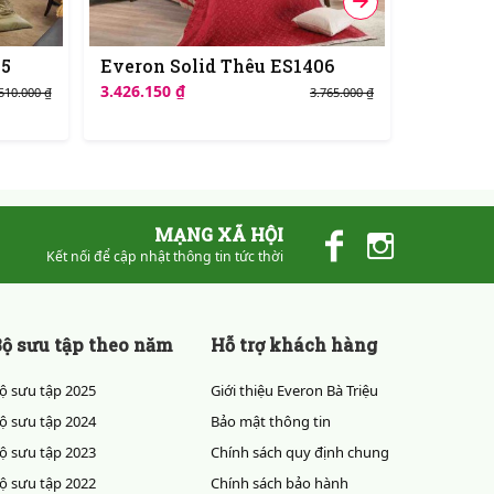
05
Everon Solid Thêu ES1406
Everon 
3.426.150 ₫
Liên hệ
510.000 ₫
3.765.000 ₫
MẠNG XÃ HỘI
Kết nối để cập nhật thông tin tức thời
ộ sưu tập theo năm
Hỗ trợ khách hàng
ộ sưu tập 2025
Giới thiệu Everon Bà Triệu
ộ sưu tập 2024
Bảo mật thông tin
ộ sưu tập 2023
Chính sách quy định chung
ộ sưu tập 2022
Chính sách bảo hành