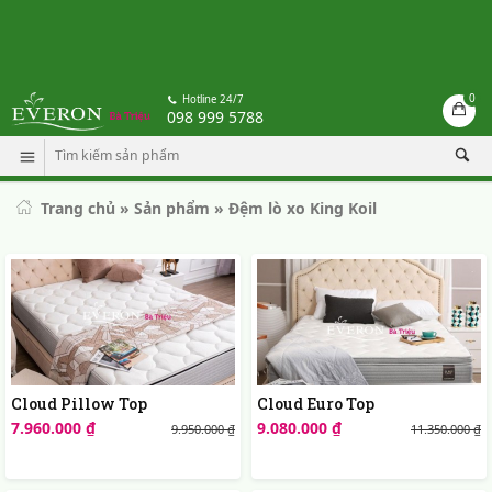
0
Hotline 24/7
098 999 5788
Trang chủ
»
Sản phẩm
»
Đệm lò xo King Koil
Cloud Pillow Top
Cloud Euro Top
7.960.000 ₫
9.080.000 ₫
9.950.000 ₫
11.350.000 ₫