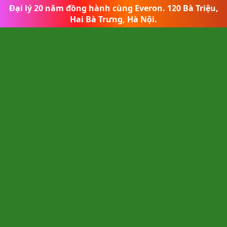
Đại lý 20 năm đồng hành cùng Everon
.
120 Bà Triệu,
Hai Bà Trưng, Hà Nội.