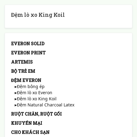
Đệm lò xo King Koil
EVERON SOLID
EVERON PRINT
ARTEMIS
BỘ TRẺ EM
ĐỆM EVERON
▸Đệm bông ép
▸Đệm lò xo Everon
▸Đệm lò xo King Koil
▸Đệm Natural Charcoal Latex
RUỘT CHĂN, RUỘT GỐI
KHUYẾN MẠI
CHO KHÁCH SẠN