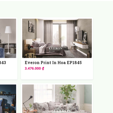
843
Everon Print In Hoa EP1845
3.476.000 ₫