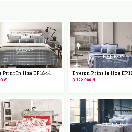
 Print In Hoa EP1844
Everon Print In Hoa EP1
00 ₫
3.322.000 ₫