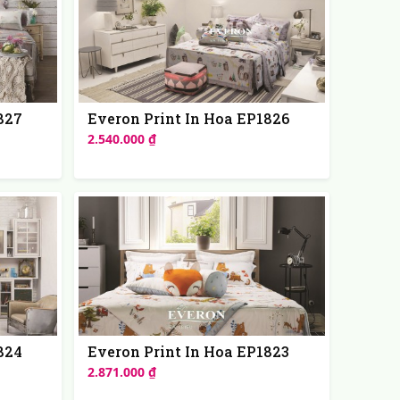
827
Everon Print In Hoa EP1826
2.540.000 ₫
824
Everon Print In Hoa EP1823
2.871.000 ₫