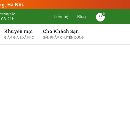
ng, Hà Nội.
0
 trong tuần
Liên hệ
Blog
 08-21h
Khuyến mại
Cho Khách Sạn
GIẢM GIÁ & XẢ KHO
SẢN PHẨM CHUYÊN DỤNG