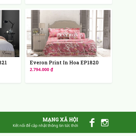
821
Everon Print In Hoa EP1820
2.794.000 ₫
MẠNG XÃ HỘI
Kết nối để cập nhật thông tin tức thời