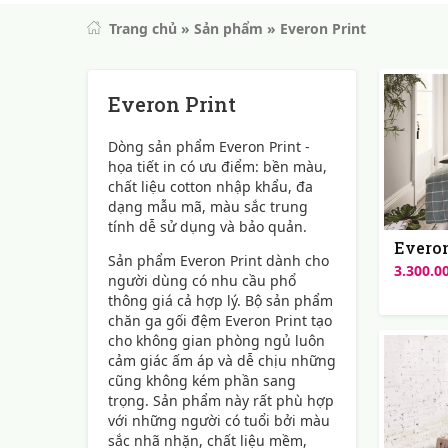
Trang chủ
»
Sản phẩm
»
Everon Print
Everon Print
Dòng sản phẩm Everon Print -
họa tiết in có ưu điểm: bền màu,
chất liệu cotton nhập khẩu, đa
dạng mẫu mã, màu sắc trung
tính dễ sử dụng và bảo quản.
Everon
Sản phẩm Everon Print dành cho
3.300.0
người dùng có nhu cầu phổ
thông giá cả hợp lý. Bộ sản phẩm
chăn ga gối đệm Everon Print tạo
cho không gian phòng ngủ luôn
cảm giác ấm áp và dễ chịu những
cũng không kém phần sang
trọng. Sản phẩm này rất phù hợp
với những người có tuổi bởi màu
sắc nhã nhặn, chất liệu mềm,