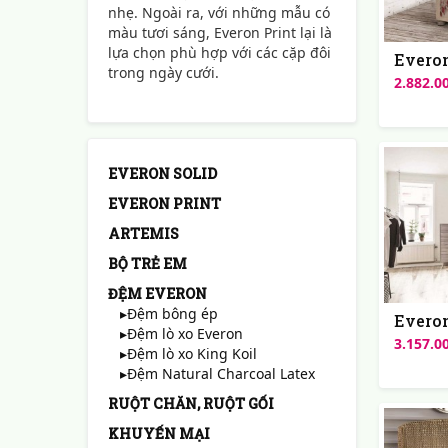
nhẹ. Ngoài ra, với những mẫu có
màu tươi sáng, Everon Print lại là
lựa chọn phù hợp với các cặp đôi
Everon
trong ngày cưới.
2.882.0
EVERON SOLID
EVERON PRINT
ARTEMIS
BỘ TRẺ EM
ĐỆM EVERON
▸Đệm bông ép
Everon
▸Đệm lò xo Everon
3.157.0
▸Đệm lò xo King Koil
▸Đệm Natural Charcoal Latex
RUỘT CHĂN, RUỘT GỐI
KHUYẾN MẠI