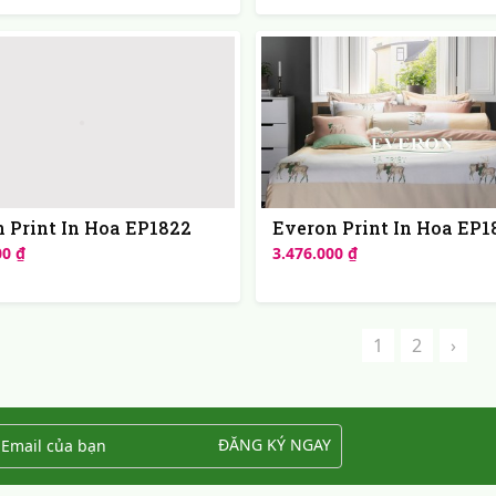
 Print In Hoa EP1822
Everon Print In Hoa EP1
00 ₫
3.476.000 ₫
1
2
›
ĐĂNG KÝ NGAY