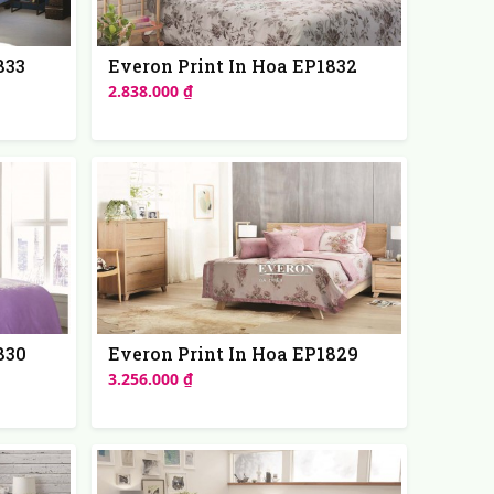
833
Everon Print In Hoa EP1832
2.838.000 ₫
830
Everon Print In Hoa EP1829
3.256.000 ₫