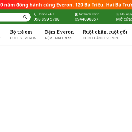
 20 năm đồng hành cùng Everon
.
120 Bà Triệu, Hai Bà Trư
Hotline 24/7
Giờ hành chính
Mọi ngày
098 999 5788
0944098857
Mở cửa:
Bộ trẻ em
Đệm Everon
Ruột chăn, ruột gối
P
CUTIES EVERON
NỆM - MATTRESS
CHÍNH HÃNG EVERON