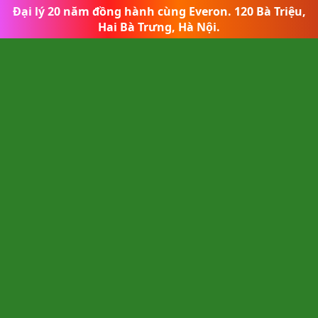
Đại lý 20 năm đồng hành cùng Everon
.
120 Bà Triệu,
Hai Bà Trưng, Hà Nội.