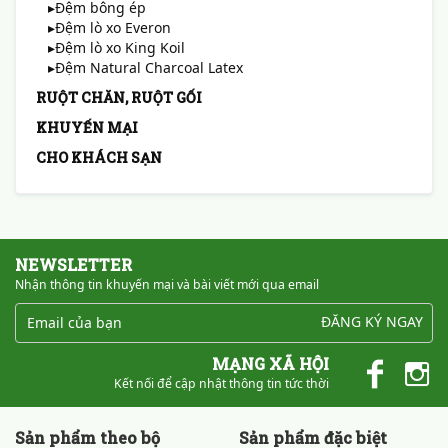
▸Đệm bông ép
▸Đệm lò xo Everon
▸Đệm lò xo King Koil
▸Đệm Natural Charcoal Latex
RUỘT CHĂN, RUỘT GỐI
KHUYẾN MẠI
CHO KHÁCH SẠN
NEWSLETTER
Nhận thông tin khuyến mại và bài viết mới qua email
ĐĂNG KÝ NGAY
MẠNG XÃ HỘI
Kết nối để cập nhật thông tin tức thời
Sản phẩm theo bộ
Sản phẩm đặc biệt