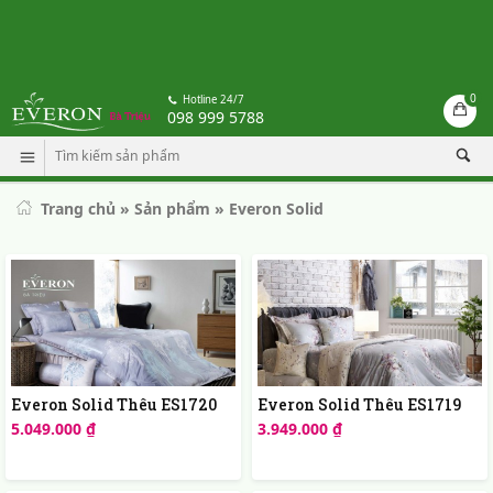
0
Hotline 24/7
098 999 5788
Trang chủ
»
Sản phẩm
»
Everon Solid
Everon Solid Thêu ES1720
Everon Solid Thêu ES1719
5.049.000 ₫
3.949.000 ₫