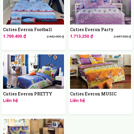
Cuties Everon Football
Cuties Everon Party
1.709.400 ₫
1.713.250 ₫
2.442.000 ₫
2.447.500 ₫
Cuties Everon PRETTY
Cuties Everon MUSIC
Liên hệ
Liên hệ