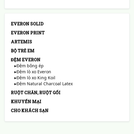
EVERON SOLID
EVERON PRINT
ARTEMIS
BỘ TRẺ EM
ĐỆM EVERON
▸Đệm bông ép
▸Đệm lò xo Everon
▸Đệm lò xo King Koil
▸Đệm Natural Charcoal Latex
RUỘT CHĂN, RUỘT GỐI
KHUYẾN MẠI
CHO KHÁCH SẠN