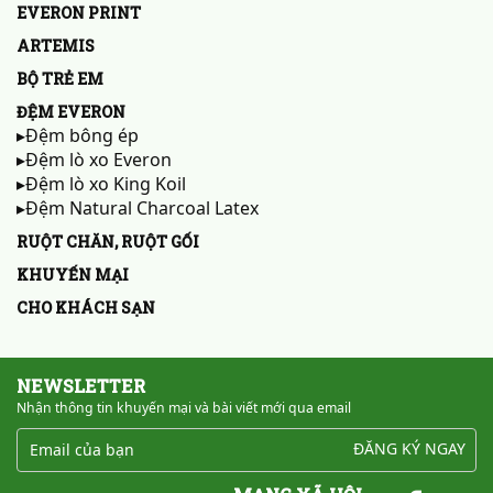
EVERON PRINT
ARTEMIS
BỘ TRẺ EM
ĐỆM EVERON
▸Đệm bông ép
▸Đệm lò xo Everon
▸Đệm lò xo King Koil
▸Đệm Natural Charcoal Latex
RUỘT CHĂN, RUỘT GỐI
KHUYẾN MẠI
CHO KHÁCH SẠN
NEWSLETTER
Nhận thông tin khuyến mại và bài viết mới qua email
ĐĂNG KÝ NGAY