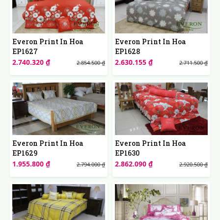
Everon Print In Hoa
Everon Print In Hoa
EP1627
EP1628
2.740.320 ₫
2.630.155 ₫
2.854.500 ₫
2.711.500 ₫
Everon Print In Hoa
Everon Print In Hoa
EP1629
EP1630
1.955.800 ₫
2.862.090 ₫
2.794.000 ₫
2.920.500 ₫