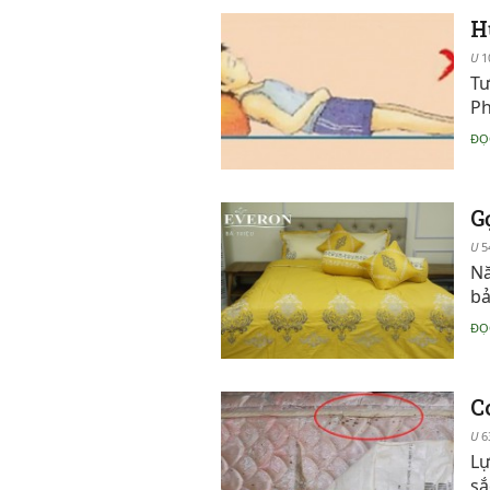
H
1
Tư
Ph
ĐỌ
G
5
Nă
bả
ĐỌ
C
6
Lự
sắ