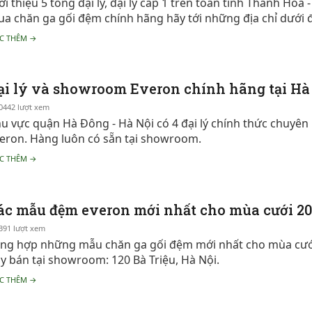
ới thiệu 5 tổng đại lý, đại lý cấp 1 trên toàn tỉnh Thanh Hó
a chăn ga gối đệm chính hãng hãy tới những địa chỉ dưới đ
C THÊM →
ại lý và showroom Everon chính hãng tại Hà
0442 lượt xem
u vực quận Hà Đông - Hà Nội có 4 đại lý chính thức chuyên
eron. Hàng luôn có sẵn tại showroom.
C THÊM →
ác mẫu đệm everon mới nhất cho mùa cưới 20
391 lượt xem
ng hợp những mẫu chăn ga gối đệm mới nhất cho mùa cưới
y bán tại showroom: 120 Bà Triệu, Hà Nội.
C THÊM →