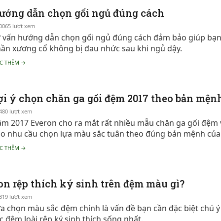
ướng dẫn chọn gối ngủ đúng cách
0065 lượt xem
 vấn hướng dẫn chọn gối ngủ đúng cách đảm bảo giúp bạn 
ần xương cổ không bị đau nhức sau khi ngủ dậy.
C THÊM →
ợi ý chọn chăn ga gối đệm 2017 theo bản mện
480 lượt xem
m 2017 Everon cho ra mắt rất nhiều mẫu chăn ga gối đệm 
o nhu cầu chọn lựa màu sắc tuân theo đúng bản mệnh của 
C THÊM →
on rệp thích ký sinh trên đệm màu gì?
319 lượt xem
a chọn màu sắc đệm chính là vấn đề bạn cần đặc biệt chú ý
c đệm loài rệp ký sinh thích sống nhất.