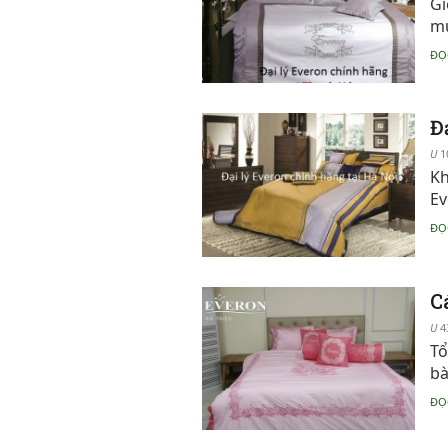
Gi
mu
ĐỌ
Đ
1
Kh
Ev
ĐỌ
C
4
Tổ
bà
ĐỌ