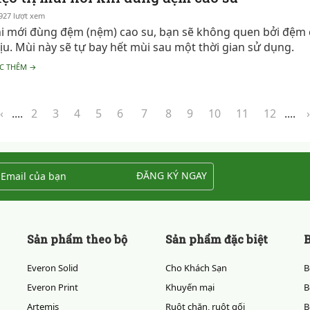
927 lượt xem
i mới đùng đệm (nệm) cao su, bạn sẽ không quen bởi đệm c
ịu. Mùi này sẽ tự bay hết mùi sau một thời gian sử dụng.
C THÊM →
‹
....
2
3
4
5
6
7
8
9
10
11
12
....
›
ĐĂNG KÝ NGAY
Sản phẩm theo bộ
Sản phẩm đặc biệt
B
Everon Solid
Cho Khách Sạn
B
Everon Print
Khuyến mại
B
Artemis
Ruột chăn, ruột gối
B