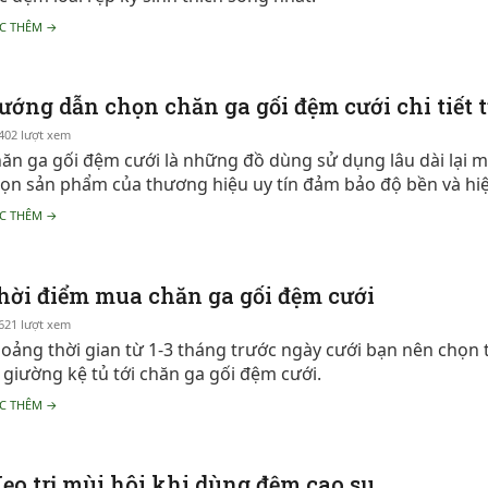
C THÊM →
ướng dẫn chọn chăn ga gối đệm cưới chi tiết 
402 lượt xem
ăn ga gối đệm cưới là những đồ dùng sử dụng lâu dài lại m
ọn sản phẩm của thương hiệu uy tín đảm bảo độ bền và hi
C THÊM →
hời điểm mua chăn ga gối đệm cưới
621 lượt xem
oảng thời gian từ 1-3 tháng trước ngày cưới bạn nên chọn 
 giường kệ tủ tới chăn ga gối đệm cưới.
C THÊM →
ẹo trị mùi hôi khi dùng đệm cao su