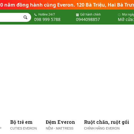
 20 năm đồng hành cùng Everon
.
120 Bà Triệu, Hai Bà Trư
Hotline 24/7
Giờ hành chính
Mọi ngày
098 999 5788
0944098857
Mở cửa:
Bộ trẻ em
Đệm Everon
Ruột chăn, ruột gối
P
CUTIES EVERON
NỆM - MATTRESS
CHÍNH HÃNG EVERON