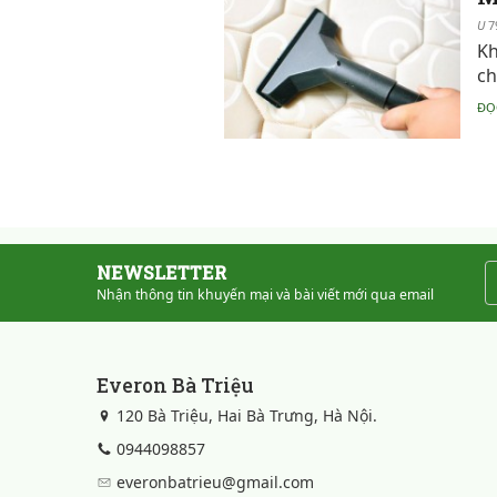
7
Kh
ch
ĐỌ
NEWSLETTER
Nhận thông tin khuyến mại và bài viết mới qua email
Everon Bà Triệu
120 Bà Triệu, Hai Bà Trưng, Hà Nội.
0944098857
everonbatrieu@gmail.com