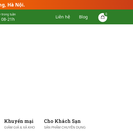
ng, Hà Nội.
0
 trong tuần
Liên hệ
Blog
 08-21h
Khuyến mại
Cho Khách Sạn
GIẢM GIÁ & XẢ KHO
SẢN PHẨM CHUYÊN DỤNG