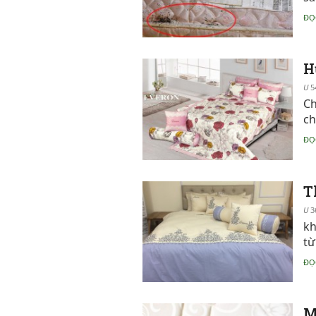
ĐỌ
H
5
Ch
ch
ĐỌ
T
3
kh
từ
ĐỌ
M