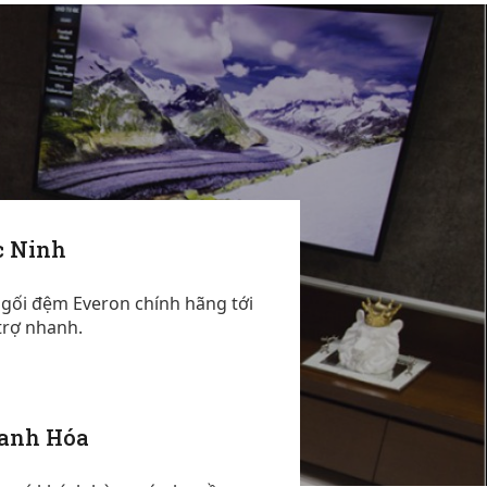
-
c Ninh
 gối đệm Everon chính hãng tới
trợ nhanh.
hanh Hóa