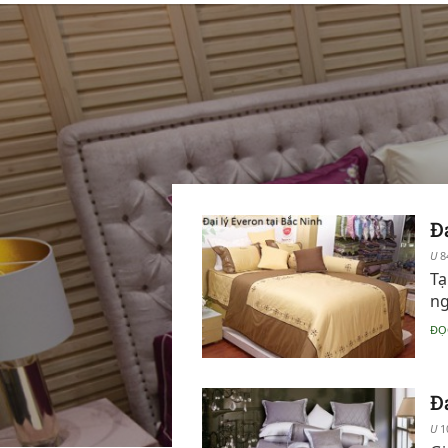
Đ
8
Tạ
ng
ĐỌ
Đ
1