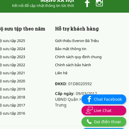
Kết nối để cập nhật thông tin tức thời
ộ sưu tập theo năm
Hỗ trợ khách hàng
ộ sưu tập 2025
Giới thiệu Everon Bà Triệu
ộ sưu tập 2024
Bảo mật thông tin
ộ sưu tập 2023
Chính sách quy định chung
ộ sưu tập 2022
Chính sách bảo hành
ộ sưu tập 2021
Liên hệ
ộ sưu tập 2020
ĐKKD
: 01D8020592
ộ sưu tập 2019
Cấp ngày
: 09/03/2012
ộ sưu tập 2018
Chat Facebook
UBND Quận Hai Bà
Trưng
ộ sưu tập 2017
Live Chat
ộ sưu tập 2016
Gọi điện thoại