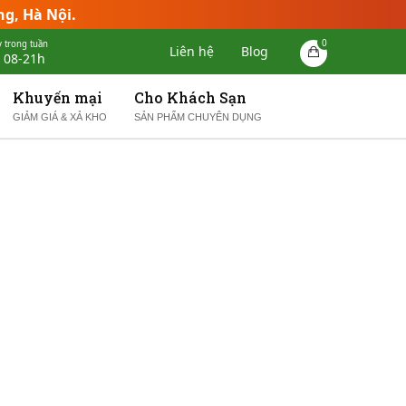
ng, Hà Nội.
0
 trong tuần
Liên hệ
Blog
 08-21h
Khuyến mại
Cho Khách Sạn
GIẢM GIÁ & XẢ KHO
SẢN PHẨM CHUYÊN DỤNG