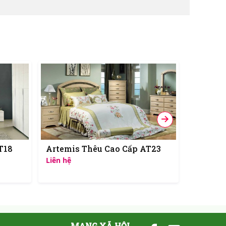
T18
Artemis Thêu Cao Cấp AT23
Artemis
Liên hệ
Liên hệ
MẠNG XÃ HỘI