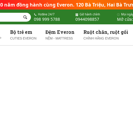
 20 năm đồng hành cùng Everon
.
120 Bà Triệu, Hai Bà Trư
Hotline 24/7
Giờ hành chính
Mọi ngày
098 999 5788
0944098857
Mở cửa:
Bộ trẻ em
Đệm Everon
Ruột chăn, ruột gối
P
CUTIES EVERON
NỆM - MATTRESS
CHÍNH HÃNG EVERON