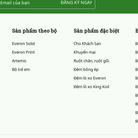
ĐĂNG KÝ NGAY
Sản phẩm theo bộ
Sản phẩm đặc biệt
B
Everon Solid
Cho Khách Sạn
B
Everon Print
Khuyến mại
B
Artemis
Ruột chăn, ruột gối
B
Bộ trẻ em
Đệm bông ép
B
Đệm lò xo Everon
B
Đệm lò xo King Koil
B
B
B
B
B