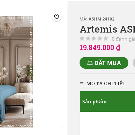
MÃ:
ASHM 24102
Artemis AS
0 đánh gi
19.849.000 ₫
ĐẶT MUA
MÔ TẢ CHI TIẾT
Sản phẩm