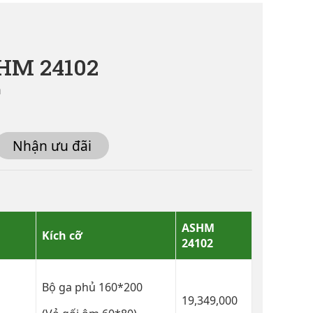
HM 24102
á
Nhận ưu đãi
ASHM
Kích cỡ
24102
Bộ ga phủ 160*200
19,349,000