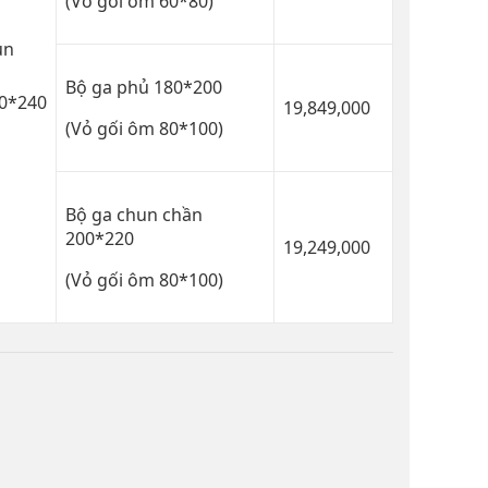
(Vỏ gối ôm 60*80)
un
Bộ ga phủ 180*200
0*240
19,849,000
(Vỏ gối ôm 80*100)
Bộ ga chun chần
200*220
19,249,000
(Vỏ gối ôm 80*100)